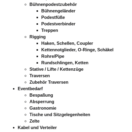
Bühnenpodestzubehör
Bühnengeländer
Podestfüße
Podestverbinder
Treppen
Rigging
Haken, Schellen, Coupler
Kettennotglieder, O-Ringe, Schäkel
Rohre/Pipe
Rundschlingen, Ketten
Stative / Lifte / Kettenzüge
Traversen
Zubehör Traversen
Eventbedarf
Bespaßung
Absperrung
Gastronomie
Tische und Sitzgelegenheiten
Zelte
Kabel und Verteiler