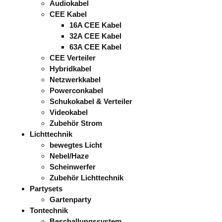
Audiokabel
CEE Kabel
16A CEE Kabel
32A CEE Kabel
63A CEE Kabel
CEE Verteiler
Hybridkabel
Netzwerkkabel
Powerconkabel
Schukokabel & Verteiler
Videokabel
Zubehör Strom
Lichttechnik
bewegtes Licht
Nebel/Haze
Scheinwerfer
Zubehör Lichttechnik
Partysets
Gartenparty
Tontechnik
Beschallungssystem