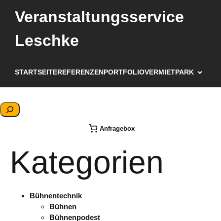
Veranstaltungsservice
Leschke
STARTSEITE
REFERENZEN
PORTFOLIO
VERMIETPARK
S
u
Anfragebox
c
h
Kategorien
e
n
Bühnentechnik
Bühnen
Bühnenpodest