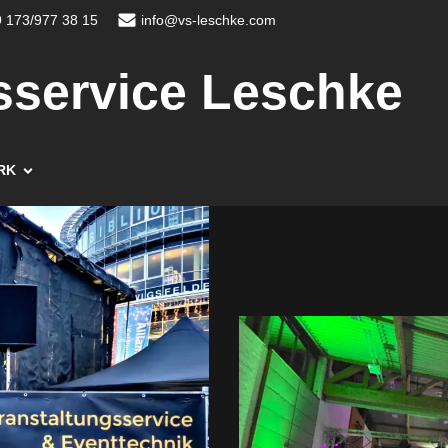
 173/977 38 15
info@vs-leschke.com
sservice Leschke
RK