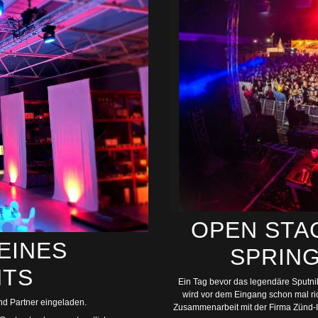
OPEN STA
EINES
SPRING
NTS
Ein Tag bevor das legendäre Sputnik
wird vor dem Eingang schon mal rich
nd Partner eingeladen.
Zusammenarbeit mit der Firma Zünd-Id