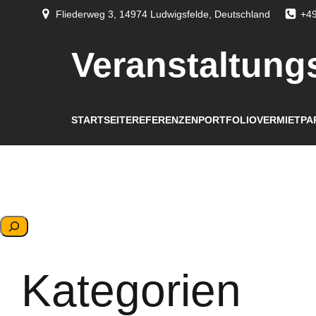
Fliederweg 3, 14974 Ludwigsfelde, Deutschland
+49
Veranstaltung
STARTSEITE
REFERENZEN
PORTFOLIO
VERMIETPA
S
u
c
Kategorien
h
e
n