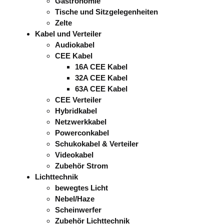
Gastronomie
Tische und Sitzgelegenheiten
Zelte
Kabel und Verteiler
Audiokabel
CEE Kabel
16A CEE Kabel
32A CEE Kabel
63A CEE Kabel
CEE Verteiler
Hybridkabel
Netzwerkkabel
Powerconkabel
Schukokabel & Verteiler
Videokabel
Zubehör Strom
Lichttechnik
bewegtes Licht
Nebel/Haze
Scheinwerfer
Zubehör Lichttechnik