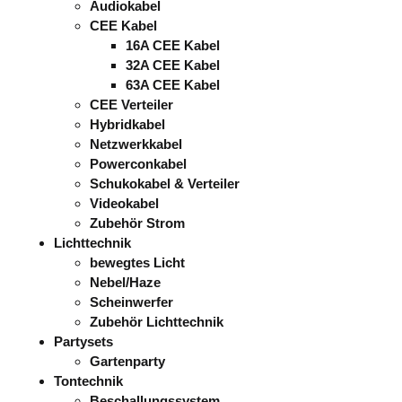
Audiokabel
CEE Kabel
16A CEE Kabel
32A CEE Kabel
63A CEE Kabel
CEE Verteiler
Hybridkabel
Netzwerkkabel
Powerconkabel
Schukokabel & Verteiler
Videokabel
Zubehör Strom
Lichttechnik
bewegtes Licht
Nebel/Haze
Scheinwerfer
Zubehör Lichttechnik
Partysets
Gartenparty
Tontechnik
Beschallungssystem