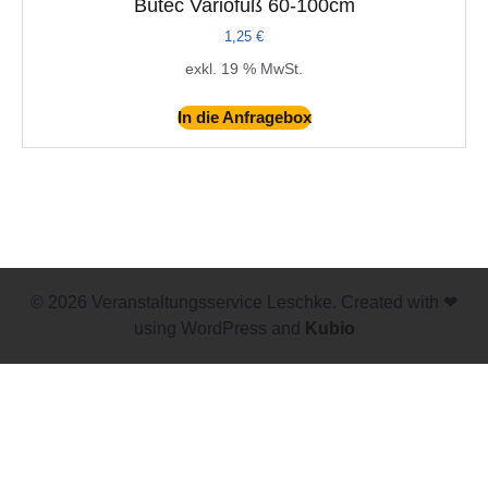
Bütec Variofuß 60-100cm
1,25
€
exkl. 19 % MwSt.
In die Anfragebox
© 2026 Veranstaltungsservice Leschke. Created with ❤
using WordPress and
Kubio