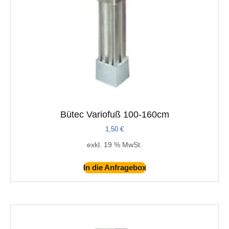
Bütec Variofuß 100-160cm
1,50
€
exkl. 19 % MwSt.
In die Anfragebox