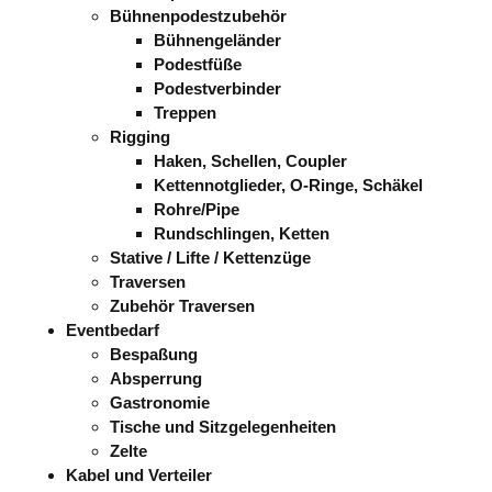
Bühnenpodestzubehör
Bühnengeländer
Podestfüße
Podestverbinder
Treppen
Rigging
Haken, Schellen, Coupler
Kettennotglieder, O-Ringe, Schäkel
Rohre/Pipe
Rundschlingen, Ketten
Stative / Lifte / Kettenzüge
Traversen
Zubehör Traversen
Eventbedarf
Bespaßung
Absperrung
Gastronomie
Tische und Sitzgelegenheiten
Zelte
Kabel und Verteiler