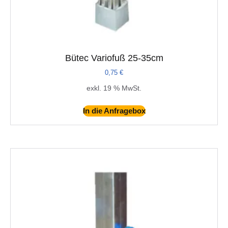
Bütec Variofuß 25-35cm
0,75
€
exkl. 19 % MwSt.
In die Anfragebox