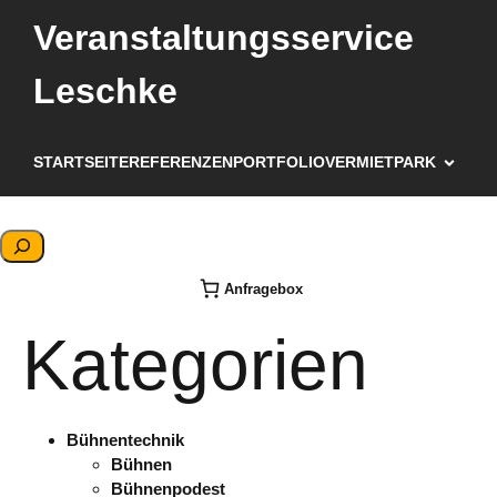
Veranstaltungsservice
Leschke
STARTSEITE
REFERENZEN
PORTFOLIO
VERMIETPARK
S
u
Anfragebox
c
h
Kategorien
e
n
Bühnentechnik
Bühnen
Bühnenpodest