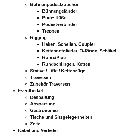
Bühnenpodestzubehör
Bühnengeländer
Podestfüße
Podestverbinder
Treppen
Rigging
Haken, Schellen, Coupler
Kettennotglieder, O-Ringe, Schäkel
Rohre/Pipe
Rundschlingen, Ketten
Stative / Lifte / Kettenzüge
Traversen
Zubehör Traversen
Eventbedarf
Bespaßung
Absperrung
Gastronomie
Tische und Sitzgelegenheiten
Zelte
Kabel und Verteiler