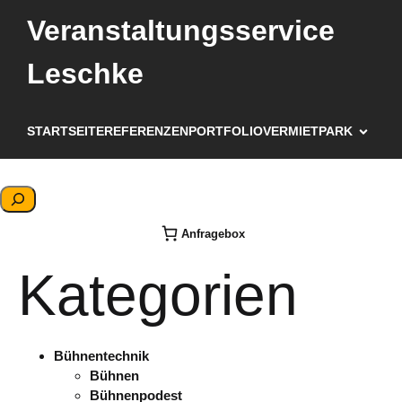
Veranstaltungsservice
Leschke
STARTSEITE
REFERENZEN
PORTFOLIO
VERMIETPARK
S
u
Anfragebox
c
h
Kategorien
e
n
Bühnentechnik
Bühnen
Bühnenpodest