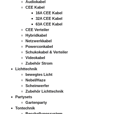
Audiokabel
CEE Kabel
16A CEE Kabel
32A CEE Kabel
63A CEE Kabel
CEE Verteiler
Hybridkabel
Netzwerkkabel
Powerconkabel
Schukokabel & Verteiler
Videokabel
Zubehör Strom
Lichttechnik
bewegtes Licht
Nebel/Haze
Scheinwerfer
Zubehör Lichttechnik
Partysets
Gartenparty
Tontechnik
Beschallungssystem