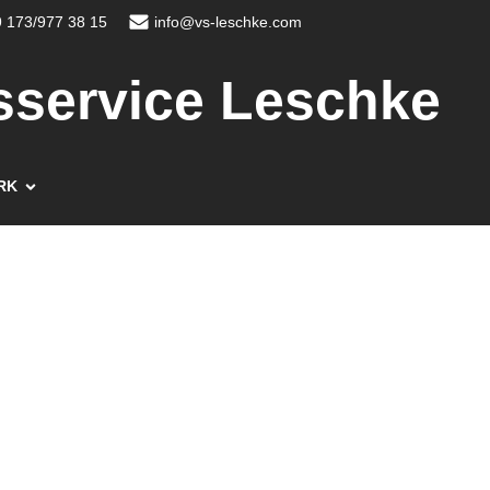
 173/977 38 15
info@vs-leschke.com
sservice Leschke
RK