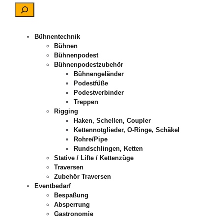
Bühnentechnik
Bühnen
Bühnenpodest
Bühnenpodestzubehör
Bühnengeländer
Podestfüße
Podestverbinder
Treppen
Rigging
Haken, Schellen, Coupler
Kettennotglieder, O-Ringe, Schäkel
Rohre/Pipe
Rundschlingen, Ketten
Stative / Lifte / Kettenzüge
Traversen
Zubehör Traversen
Eventbedarf
Bespaßung
Absperrung
Gastronomie