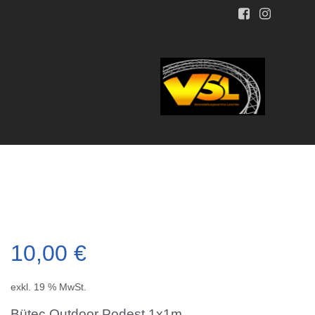
10,00
€
exkl. 19 % MwSt.
Bütec Outdoor Podest 1x1m