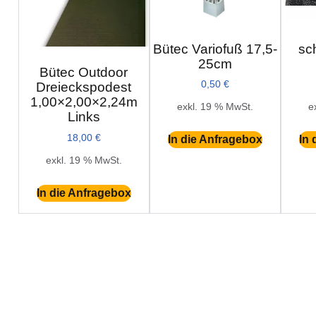
Bütec Variofuß 17,5-
sc
25cm
Bütec Outdoor
0,50
€
Dreieckspodest
1,00×2,00×2,24m
exkl. 19 % MwSt.
e
Links
18,00
€
In die Anfragebox
In 
exkl. 19 % MwSt.
In die Anfragebox