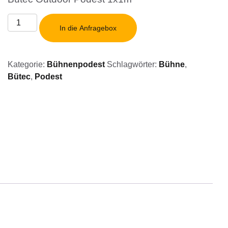
Bütec
In die Anfragebox
Outdoor
Podest
1x1m
Kategorie:
Bühnenpodest
Schlagwörter:
Bühne
,
Menge
Bütec
,
Podest