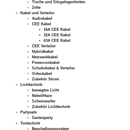
Tische und Sitzgelegenheiten
Zelte
Kabel und Verteiler
Audiokabel
CEE Kabel
16A CEE Kabel
32A CEE Kabel
63A CEE Kabel
CEE Verteiler
Hybridkabel
Netzwerkkabel
Powerconkabel
Schukokabel & Verteiler
Videokabel
Zubehör Strom
Lichttechnik
bewegtes Licht
Nebel/Haze
Scheinwerfer
Zubehör Lichttechnik
Partysets
Gartenparty
Tontechnik
Beschallungssystem