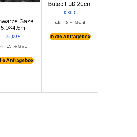
Bütec Fuß 20cm
0,30
€
hwarze Gaze
exkl. 19 % MwSt.
5,0×4,5m
In die Anfragebox
25,00
€
xkl. 19 % MwSt.
die Anfragebox