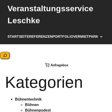
Veranstaltungsservice
Leschke
STARTSEITE
REFERENZEN
PORTFOLIO
VERMIETPARK
S
u
Anfragebox
c
h
Kategorien
e
n
Bühnentechnik
Bühnen
Bühnenpodest