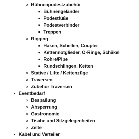
Bühnenpodestzubehör
Bühnengeländer
Podestfüße
Podestverbinder
Treppen
Rigging
Haken, Schellen, Coupler
Kettennotglieder, O-Ringe, Schäkel
Rohre/Pipe
Rundschlingen, Ketten
Stative / Lifte / Kettenzüge
Traversen
Zubehör Traversen
Eventbedarf
Bespaßung
Absperrung
Gastronomie
Tische und Sitzgelegenheiten
Zelte
Kabel und Verteiler