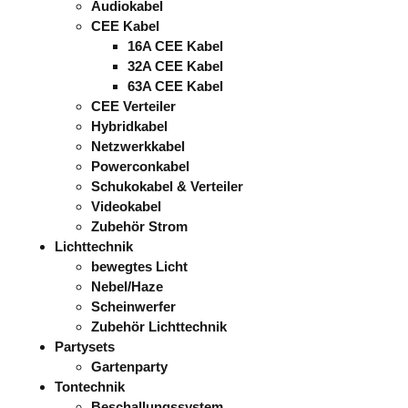
Audiokabel
CEE Kabel
16A CEE Kabel
32A CEE Kabel
63A CEE Kabel
CEE Verteiler
Hybridkabel
Netzwerkkabel
Powerconkabel
Schukokabel & Verteiler
Videokabel
Zubehör Strom
Lichttechnik
bewegtes Licht
Nebel/Haze
Scheinwerfer
Zubehör Lichttechnik
Partysets
Gartenparty
Tontechnik
Beschallungssystem