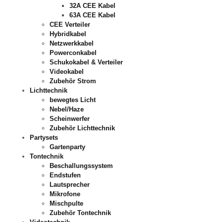
32A CEE Kabel
63A CEE Kabel
CEE Verteiler
Hybridkabel
Netzwerkkabel
Powerconkabel
Schukokabel & Verteiler
Videokabel
Zubehör Strom
Lichttechnik
bewegtes Licht
Nebel/Haze
Scheinwerfer
Zubehör Lichttechnik
Partysets
Gartenparty
Tontechnik
Beschallungssystem
Endstufen
Lautsprecher
Mikrofone
Mischpulte
Zubehör Tontechnik