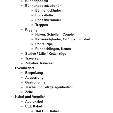
Bühnenpodest
Bühnenpodestzubehör
Bühnengeländer
Podestfüße
Podestverbinder
Treppen
Rigging
Haken, Schellen, Coupler
Kettennotglieder, O-Ringe, Schäkel
Rohre/Pipe
Rundschlingen, Ketten
Stative / Lifte / Kettenzüge
Traversen
Zubehör Traversen
Eventbedarf
Bespaßung
Absperrung
Gastronomie
Tische und Sitzgelegenheiten
Zelte
Kabel und Verteiler
Audiokabel
CEE Kabel
16A CEE Kabel