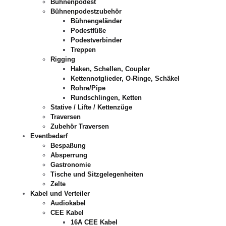
Bühnenpodest
Bühnenpodestzubehör
Bühnengeländer
Podestfüße
Podestverbinder
Treppen
Rigging
Haken, Schellen, Coupler
Kettennotglieder, O-Ringe, Schäkel
Rohre/Pipe
Rundschlingen, Ketten
Stative / Lifte / Kettenzüge
Traversen
Zubehör Traversen
Eventbedarf
Bespaßung
Absperrung
Gastronomie
Tische und Sitzgelegenheiten
Zelte
Kabel und Verteiler
Audiokabel
CEE Kabel
16A CEE Kabel