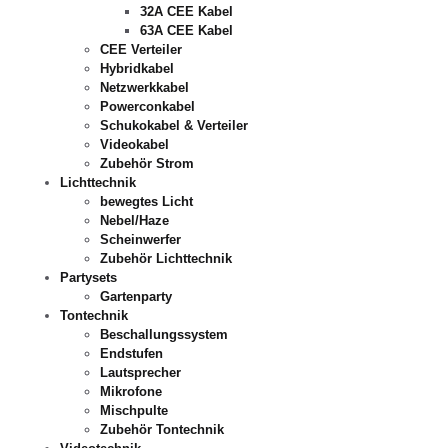
32A CEE Kabel
63A CEE Kabel
CEE Verteiler
Hybridkabel
Netzwerkkabel
Powerconkabel
Schukokabel & Verteiler
Videokabel
Zubehör Strom
Lichttechnik
bewegtes Licht
Nebel/Haze
Scheinwerfer
Zubehör Lichttechnik
Partysets
Gartenparty
Tontechnik
Beschallungssystem
Endstufen
Lautsprecher
Mikrofone
Mischpulte
Zubehör Tontechnik