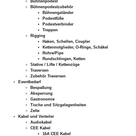
Bühnenpodest
Bühnenpodestzubehör
Bühnengeländer
Podestfüße
Podestverbinder
Treppen
Rigging
Haken, Schellen, Coupler
Kettennotglieder, O-Ringe, Schäkel
Rohre/Pipe
Rundschlingen, Ketten
Stative / Lifte / Kettenzüge
Traversen
Zubehör Traversen
Eventbedarf
Bespaßung
Absperrung
Gastronomie
Tische und Sitzgelegenheiten
Zelte
Kabel und Verteiler
Audiokabel
CEE Kabel
16A CEE Kabel