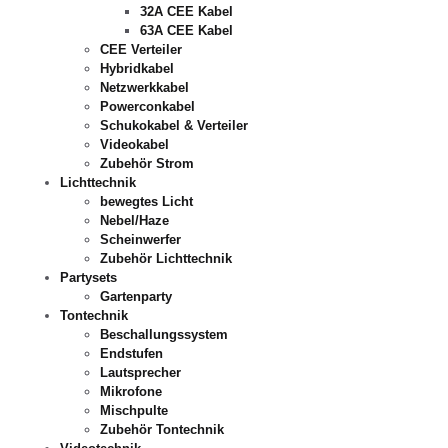
32A CEE Kabel
63A CEE Kabel
CEE Verteiler
Hybridkabel
Netzwerkkabel
Powerconkabel
Schukokabel & Verteiler
Videokabel
Zubehör Strom
Lichttechnik
bewegtes Licht
Nebel/Haze
Scheinwerfer
Zubehör Lichttechnik
Partysets
Gartenparty
Tontechnik
Beschallungssystem
Endstufen
Lautsprecher
Mikrofone
Mischpulte
Zubehör Tontechnik