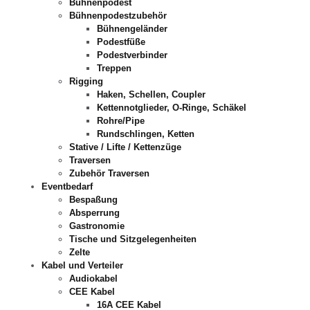
Bühnenpodest
Bühnenpodestzubehör
Bühnengeländer
Podestfüße
Podestverbinder
Treppen
Rigging
Haken, Schellen, Coupler
Kettennotglieder, O-Ringe, Schäkel
Rohre/Pipe
Rundschlingen, Ketten
Stative / Lifte / Kettenzüge
Traversen
Zubehör Traversen
Eventbedarf
Bespaßung
Absperrung
Gastronomie
Tische und Sitzgelegenheiten
Zelte
Kabel und Verteiler
Audiokabel
CEE Kabel
16A CEE Kabel