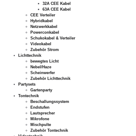
32A CEE Kabel
63A CEE Kabel
CEE Verteiler
Hybridkabel
Netzwerkkabel
Powerconkabel
Schukokabel & Verteiler
Videokabel
Zubehör Strom
Lichttechnik
bewegtes Licht
Nebel/Haze
Scheinwerfer
Zubehör Lichttechnik
Partysets
Gartenparty
Tontechnik
Beschallungssystem
Endstufen
Lautsprecher
Mikrofone
Mischpulte
Zubehör Tontechnik