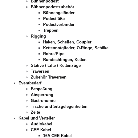
Bühnenpodest
Bühnenpodestzubehör
Bühnengeländer
Podestfüße
Podestverbinder
Treppen
Rigging
Haken, Schellen, Coupler
Kettennotglieder, O-Ringe, Schäkel
Rohre/Pipe
Rundschlingen, Ketten
Stative / Lifte / Kettenzüge
Traversen
Zubehör Traversen
Eventbedarf
Bespaßung
Absperrung
Gastronomie
Tische und Sitzgelegenheiten
Zelte
Kabel und Verteiler
Audiokabel
CEE Kabel
16A CEE Kabel