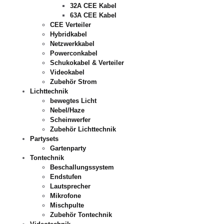
32A CEE Kabel
63A CEE Kabel
CEE Verteiler
Hybridkabel
Netzwerkkabel
Powerconkabel
Schukokabel & Verteiler
Videokabel
Zubehör Strom
Lichttechnik
bewegtes Licht
Nebel/Haze
Scheinwerfer
Zubehör Lichttechnik
Partysets
Gartenparty
Tontechnik
Beschallungssystem
Endstufen
Lautsprecher
Mikrofone
Mischpulte
Zubehör Tontechnik