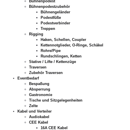
Bühnenpodest
Bühnenpodestzubehör
Bühnengeländer
Podestfüße
Podestverbinder
Treppen
Rigging
Haken, Schellen, Coupler
Kettennotglieder, O-Ringe, Schäkel
Rohre/Pipe
Rundschlingen, Ketten
Stative / Lifte / Kettenzüge
Traversen
Zubehör Traversen
Eventbedarf
Bespaßung
Absperrung
Gastronomie
Tische und Sitzgelegenheiten
Zelte
Kabel und Verteiler
Audiokabel
CEE Kabel
16A CEE Kabel