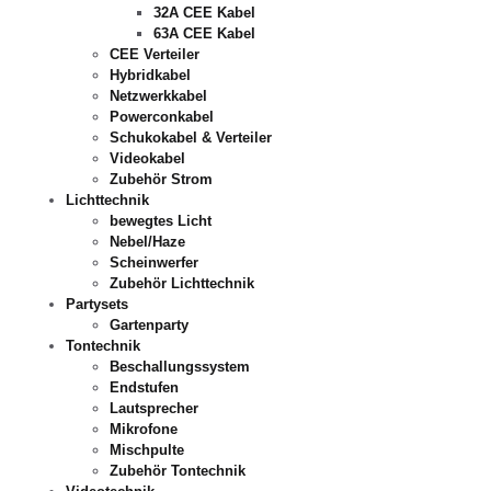
32A CEE Kabel
63A CEE Kabel
CEE Verteiler
Hybridkabel
Netzwerkkabel
Powerconkabel
Schukokabel & Verteiler
Videokabel
Zubehör Strom
Lichttechnik
bewegtes Licht
Nebel/Haze
Scheinwerfer
Zubehör Lichttechnik
Partysets
Gartenparty
Tontechnik
Beschallungssystem
Endstufen
Lautsprecher
Mikrofone
Mischpulte
Zubehör Tontechnik